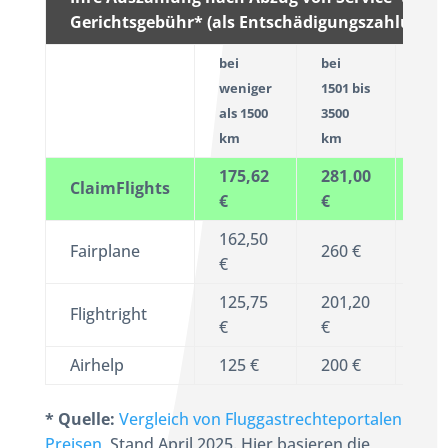
Gerichtsgebühr* (als Entschädigungszahlung)
bei
bei
bei
weniger
1501 bis
meh
als 1500
3500
als 
km
km
km
175,62
281,00
421
ClaimFlights
€
€
€
162,50
Fairplane
260 €
390
€
125,75
201,20
301
Flightright
€
€
€
Airhelp
125 €
200 €
300
* Quelle:
Vergleich von Fluggastrechteportalen
Preisen
, Stand April 2025. Hier basieren die