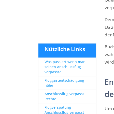
verp
Demg
EG 2
der 
Buch
Nützliche Links
währ
wird
Was passiert wenn man
seinen Anschlussflug
verpasst?
En
Fluggastentschädigung
höhe
de
Anschlussflug verpasst
Rechte
Flugverspätung
Um d
Anschlussflug verpasst