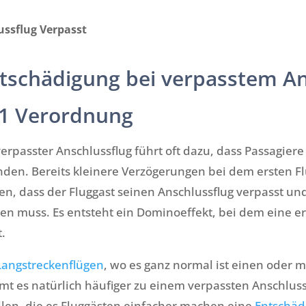
ussflug Verpasst
tschädigung bei verpasstem An
1 Verordnung
verpasster Anschlussflug führt oft dazu, dass Passagie
nden. Bereits kleinere Verzögerungen bei dem ersten F
en, dass der Fluggast seinen Anschlussflug verpasst un
en muss. Es entsteht ein Dominoeffekt, bei dem eine er
t.
Langstreckenflügen
, wo es ganz normal ist einen oder
t es natürlich häufiger zu einem verpassten Anschluss
len, die es Fluggästen einfacher machen eine
Entschäd