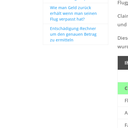
Flug
Wie man Geld zurück
erhält wenn man seinen
Clai
Flug verpasst hat?
und 
Entschädigung-Rechner
um den genauen Betrag
Dies
zu ermitteln
wurd
I
C
F
A
F