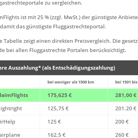
gastrechteportale zu vergleichen.
mFlights ist mit 25 % (zzgl. MwSt.) der günstigste Anbi
damit das günstigste Fluggastrechteportal.
e Tabelle zeigt einen direkten Preisvergleich. Die gese
e bei allen Fluggastrechte Portalen berücksichtigt.
hre Auszahlung* (als Entschädigungszahlung)
bei weniger als 1500 km
bei 1501 bi
laimFlights
175,625 €
281,00 €
lightright
125,75 €
201.20 €
irHelp
125 €
200 €
airplane
162,5 €
260 €