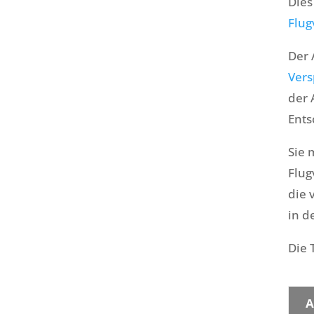
Dies
Flug
Der 
Vers
der 
Ents
Sie 
Flug
die 
in d
Die 
A