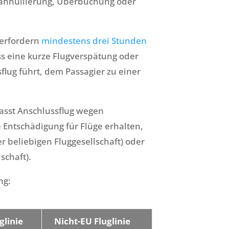
lugannullierung, Überbuchung oder
 erfordern
mindestens drei Stunden
ss eine kurze Flugverspätung oder
flug führt, dem Passagier zu einer
asst Anschlussflug wegen
e Entschädigung für Flüge erhalten,
r beliebigen Fluggesellschaft) oder
schaft).
ng:
glinie
Nicht-EU Fluglinie