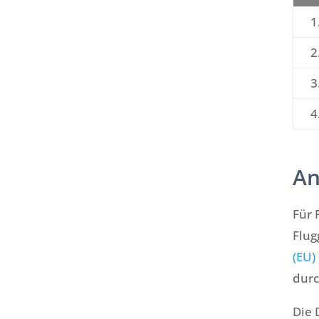
1
2
3
4
An
Für 
Flug
(EU)
durc
Die 