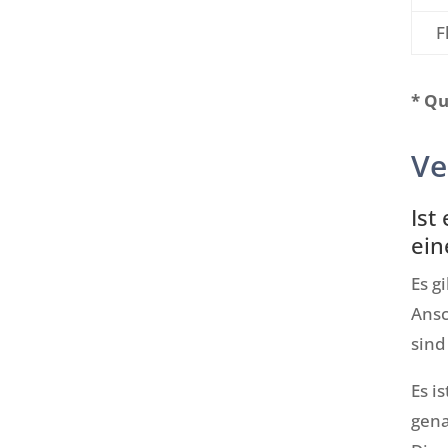
F
* Qu
Ve
Ist
ein
Es g
Ansc
sind
Es i
gena