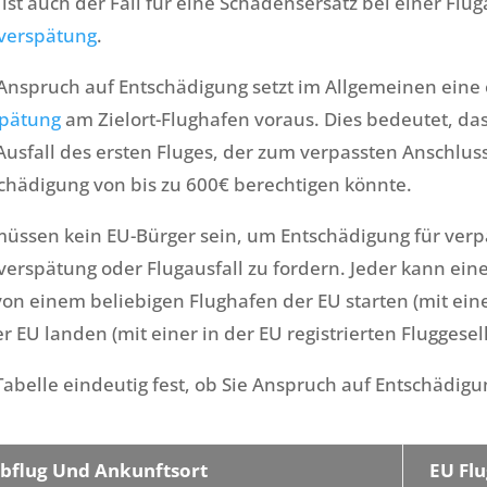
 ist auch der Fall für eine Schadensersatz bei einer F
verspätung
.
Anspruch auf Entschädigung setzt im Allgemeinen eine
pätung
am Zielort-Flughafen voraus. Dies bedeutet, da
Ausfall des ersten Fluges, der zum verpassten Anschluss
chädigung von bis zu 600€ berechtigen könnte.
müssen kein EU-Bürger sein, um Entschädigung für verp
verspätung oder Flugausfall zu fordern. Jeder kann ein
von einem beliebigen Flughafen der EU starten (mit eine
er EU landen (mit einer in der EU registrierten Fluggesell
Tabelle eindeutig fest, ob Sie Anspruch auf Entschädigu
bflug Und Ankunftsort
EU Flu