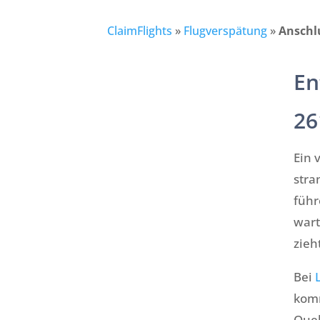
ClaimFlights
»
Flugverspätung
»
Anschl
En
26
Ein 
stra
führ
wart
zieh
Bei
komm
Quel