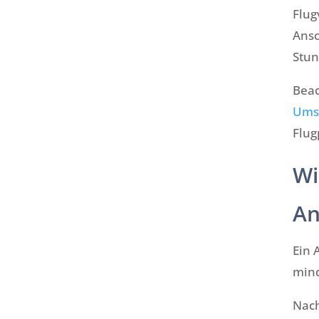
Flug
Ansc
Stun
Beac
Ums
Flug
Wi
An
Ein 
mind
Nach