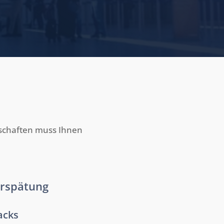
llschaften muss Ihnen
erspätung
acks