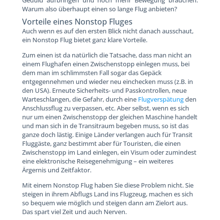
Geduld aufbringen und noch mehr Bewegung brauchen.
Warum also überhaupt einen so lange Flug anbieten?
Vorteile eines Nonstop Fluges
Auch wenn es auf den ersten Blick nicht danach ausschaut,
ein Nonstop Flug bietet ganz klare Vorteile.
Zum einen ist da natürlich die Tatsache, dass man nicht an
einem Flughafen einen Zwischenstopp einlegen muss, bei
dem man im schlimmsten Fall sogar das Gepäck
entgegennehmen und wieder neu einchecken muss (z.B. in
den USA). Erneute Sicherheits- und Passkontrollen, neue
Warteschlangen, die Gefahr, durch eine
Flugverspätung
den
Anschlussflug zu verpassen, etc. Aber selbst, wenn es sich
nur um einen Zwischenstopp der gleichen Maschine handelt
und man sich in de Transitraum begeben muss, so ist das
ganze doch lästig. Einige Länder verlangen auch für Transit
Fluggäste, ganz bestimmt aber für Touristen, die einen
Zwischenstopp im Land einlegen, ein Visum oder zumindest
eine elektronische Reisegenehmigung – ein weiteres
Ärgernis und Zeitfaktor.
Mit einem Nonstop Flug haben Sie diese Problem nicht. Sie
steigen in ihrem Abflugs Land ins Flugzeug, machen es sich
so bequem wie möglich und steigen dann am Zielort aus.
Das spart viel Zeit und auch Nerven.