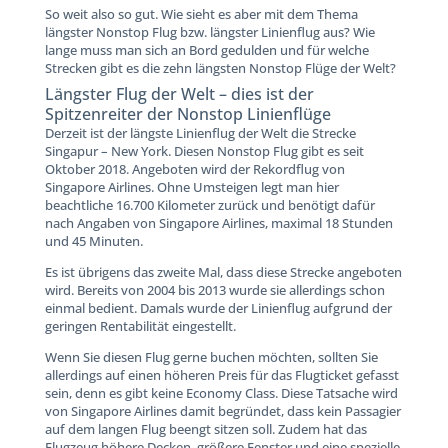
So weit also so gut. Wie sieht es aber mit dem Thema
längster Nonstop Flug bzw. längster Linienflug aus? Wie
lange muss man sich an Bord gedulden und für welche
Strecken gibt es die zehn längsten Nonstop Flüge der Welt?
Längster Flug der Welt – dies ist der
Spitzenreiter der Nonstop Linienflüge
Derzeit ist der längste Linienflug der Welt die Strecke
Singapur – New York. Diesen Nonstop Flug gibt es seit
Oktober 2018. Angeboten wird der Rekordflug von
Singapore Airlines. Ohne Umsteigen legt man hier
beachtliche 16.700 Kilometer zurück und benötigt dafür
nach Angaben von Singapore Airlines, maximal 18 Stunden
und 45 Minuten.
Es ist übrigens das zweite Mal, dass diese Strecke angeboten
wird. Bereits von 2004 bis 2013 wurde sie allerdings schon
einmal bedient. Damals wurde der Linienflug aufgrund der
geringen Rentabilität eingestellt.
Wenn Sie diesen Flug gerne buchen möchten, sollten Sie
allerdings auf einen höheren Preis für das Flugticket gefasst
sein, denn es gibt keine Economy Class. Diese Tatsache wird
von Singapore Airlines damit begründet, dass kein Passagier
auf dem langen Flug beengt sitzen soll. Zudem hat das
Flugzeug höhere Decken, größere Fenster und eine spezielle