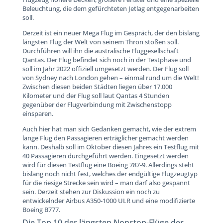
Beleuchtung, die dem gefürchteten Jetlag entgegenarbeiten
soll.
Derzeit ist ein neuer Mega Flug im Gespräch, der den bislang
längsten Flug der Welt von seinem Thron stoßen soll.
Durchführen will ihn die australische Fluggesellschaft
Qantas. Der Flug befindet sich noch in der Testphase und
soll im Jahr 2022 offiziell umgesetzt werden. Der Flug soll
von Sydney nach London gehen – einmal rund um die Welt!
Zwischen diesen beiden Städten liegen über 17.000
Kilometer und der Flug soll laut Qantas 4 Stunden
gegenüber der Flugverbindung mit Zwischenstopp
einsparen.
Auch hier hat man sich Gedanken gemacht, wie der extrem
lange Flug den Passagieren erträglicher gemacht werden
kann. Deshalb soll im Oktober diesen Jahres ein Testflug mit
40 Passagieren durchgeführt werden. Eingesetzt werden
wird für diesen Testflug eine Boeing 787-9. Allerdings steht
bislang noch nicht fest, welches der endgültige Flugzeugtyp
für die riesige Strecke sein wird – man darf also gespannt
sein. Derzeit stehen zur Diskussion ein noch zu
entwickelnder Airbus A350-1000 ULR und eine modifizierte
Boeing B777.
Die Top 10 der längsten Nonstop-Flüge der