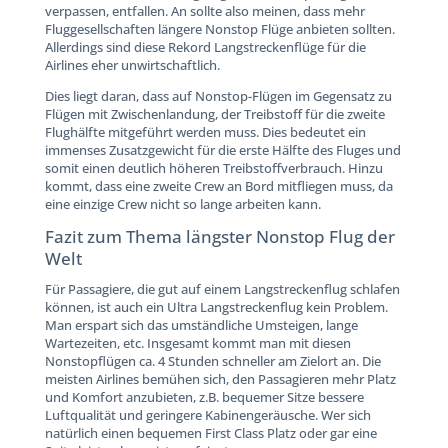
verpassen, entfallen. An sollte also meinen, dass mehr
Fluggesellschaften längere Nonstop Flüge anbieten sollten.
Allerdings sind diese Rekord Langstreckenflüge für die
Airlines eher unwirtschaftlich.
Dies liegt daran, dass auf Nonstop-Flügen im Gegensatz zu
Flügen mit Zwischenlandung, der Treibstoff für die zweite
Flughälfte mitgeführt werden muss. Dies bedeutet ein
immenses Zusatzgewicht für die erste Hälfte des Fluges und
somit einen deutlich höheren Treibstoffverbrauch. Hinzu
kommt, dass eine zweite Crew an Bord mitfliegen muss, da
eine einzige Crew nicht so lange arbeiten kann.
Fazit zum Thema längster Nonstop Flug der
Welt
Für Passagiere, die gut auf einem Langstreckenflug schlafen
können, ist auch ein Ultra Langstreckenflug kein Problem.
Man erspart sich das umständliche Umsteigen, lange
Wartezeiten, etc. Insgesamt kommt man mit diesen
Nonstopflügen ca. 4 Stunden schneller am Zielort an. Die
meisten Airlines bemühen sich, den Passagieren mehr Platz
und Komfort anzubieten, z.B. bequemer Sitze bessere
Luftqualität und geringere Kabinengeräusche. Wer sich
natürlich einen bequemen First Class Platz oder gar eine