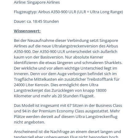
Airline: Singapore Airlines
Flugzeugtyp: Airbus A350-900 ULR (ULR = Ultra Long Range)
Dauer: ca. 18:45 Stunden
Wissenswert:
Bei der Neuaufnahme dieser Verbindung setzt Singapore
Airlines auf die neue Ultralangstreckenversion des Airbus
A350-900. Der A350-900 ULR unterscheidet sich äußerlich
kaum von der Basisversion. Nur absolute Kenner
identifizieren die etwas längeren und schmaleren Sharklets.
Der wirkliche und vor allem wichtige Unterschied liegt im
Inneren. Denn vor dem Auge verborgen befindet sich im
Tragfläche Mittelkasten ein zusätzlicher Treibstofftank für
24000 Liter Kerosin. Dies ermöglicht dem Ultra
Langstreckenjet das Zurücklegen von knapp 18000
Kilometer und mehr als 20 Stunden Flugzeit.
Das Modell ist insgesamt mit 67 Sitzen in der Business Class
und 94 in der Premium Economy Class ausgestattet. Mehr
Plätze werden derzeit auf diesem Ultra Langstreckenflug
nicht angeboten.
Anscheinend ist die Nachfrage an einem derart langen und
tendenziell eher unbequemen Flug nicht besonders hoch.