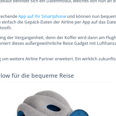
ngebaut befindet sich ein Datenmodul, welches von nun an 
prechende
App auf Ihr Smartphone
und können nun bequem
e einfach die Gepäck-Daten der Airline per App auf das Dat
tooth.
ing der Vergangenheit, denn der Koffer wird dann am Flug
oniert dieses außergewöhnliche Reise Gadget mit Lufthansa,
 um weitere Airline Partner erweitert. Ein wirklich zukunf
illow für die bequeme Reise