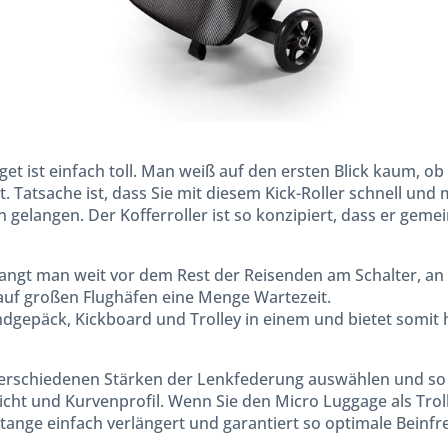
et ist einfach toll. Man weiß auf den ersten Blick kaum, ob 
ist. Tatsache ist, dass Sie mit diesem Kick-Roller schnell un
gelangen. Der Kofferroller ist so konzipiert, dass er ge
ngt man weit vor dem Rest der Reisenden am Schalter, an de
auf großen Flughäfen eine Menge Wartezeit.
ndgepäck, Kickboard und Trolley in einem und bietet somi
verschiedenen Stärken der Lenkfederung auswählen und so
wicht und Kurvenprofil. Wenn Sie den Micro Luggage als Trol
ange einfach verlängert und garantiert so optimale Beinfre