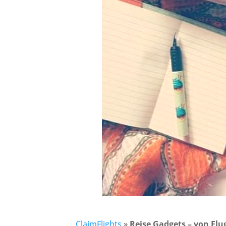
ClaimFlights
»
Reise Gadgets – von Flu