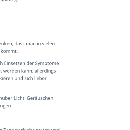
enken, dass man in vielen
t kommt.
nach Einsetzen der Symptome
t werden kann, allerdings
skieren und sich lieber
nüber Licht, Geräuschen
ngen.
n Tage nach der ersten und