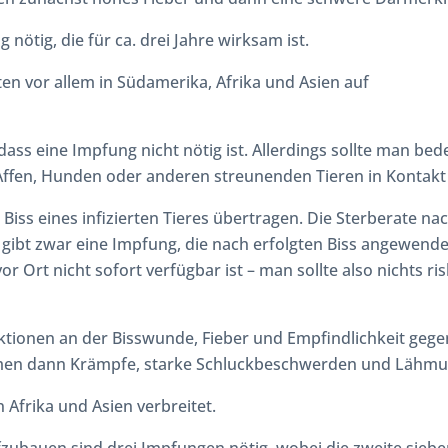
g nötig, die für ca. drei Jahre wirksam ist.
ten vor allem in Südamerika, Afrika und Asien auf
ass eine Impfung nicht nötig ist. Allerdings sollte man bed
Affen, Hunden oder anderen streunenden Tieren in Kontak
 Biss eines infizierten Tieres übertragen. Die Sterberate 
s gibt zwar eine Impfung, die nach erfolgten Biss angewende
or Ort nicht sofort verfügbar ist – man sollte also nichts ri
ktionen an der Bisswunde, Fieber und Empfindlichkeit gege
en dann Krämpfe, starke Schluckbeschwerden und Lähmu
n Afrika und Asien verbreitet.
ubauen sind drei Impfungen nötig, wobei die zweite siebe