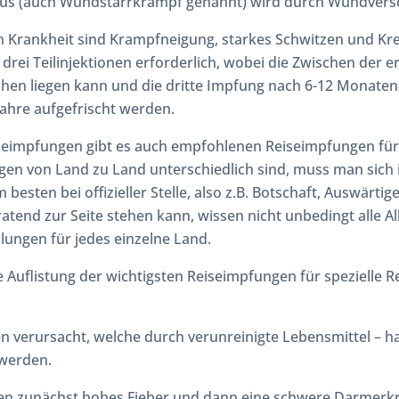
nus (auch Wundstarrkrampf genannt) wird durch Wundvers
 Krankheit sind Krampfneigung, starkes Schwitzen und Kr
 drei Teilinjektionen erforderlich, wobei die Zwischen der 
hen liegen kann und die dritte Impfung nach 6-12 Monaten 
Jahre aufgefrischt werden.
eimpfungen gibt es auch empfohlenen Reiseimpfungen für
en von Land zu Land unterschiedlich sind, muss man sich i
besten bei offizieller Stelle, also z.B. Botschaft, Auswärtige
tend zur Seite stehen kann, wissen nicht unbedingt alle A
ungen für jedes einzelne Land.
 Auflistung der wichtigsten Reiseimpfungen für spezielle Re
n verursacht, welche durch verunreinigte Lebensmittel – h
werden.
n zunächst hohes Fieber und dann eine schwere Darmerk