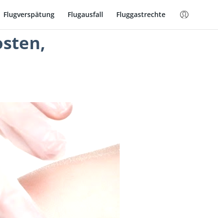
Flugverspätung
Flugausfall
Fluggastrechte
osten,