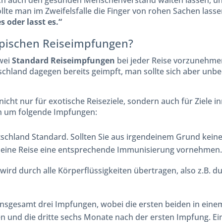
ich auch den gesunden Menschenverstand walten lassen, un
lte man im Zweifelsfalle die Finger von rohen Sachen lassen
s oder lasst es.“
ypischen Reiseimpfungen?
wei
Standard Reiseimpfungen
bei jeder Reise vorzunehmen.
hland dagegen bereits geimpft, man sollte sich aber unbed
nicht nur für exotische Reiseziele, sondern auch für Ziele 
ch um folgende Impfungen:
tschland Standard. Sollten Sie aus irgendeinem Grund kein
or eine Reise eine entsprechende Immunisierung vornehmen.
 wird durch alle Körperflüssigkeiten übertragen, also z.B. d
insgesamt drei Impfungen, wobei die ersten beiden in ein
 und die dritte sechs Monate nach der ersten Impfung. Ein