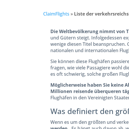
ClaimFlights
»
Liste der verkehrsreich
Die Weltbevölkerung nimmt von Ta
und Gütern steigt. Infolgedessen e
wenige diesen Titel beanspruchen. G
nationalen und internationalen Flugh
Sie können diese Flughäfen passiere
fragen, wie viele Passagiere wohl d
es oft schwierig, solche großen Flu
Möglicherweise haben Sie keine A
Millionen reisende überqueren täg
Flughäfen in den Vereinigten Staate
Was definiert den grö
Wenn es um den größten und verkeh
werden.
. Es hängt auch davon ab, w