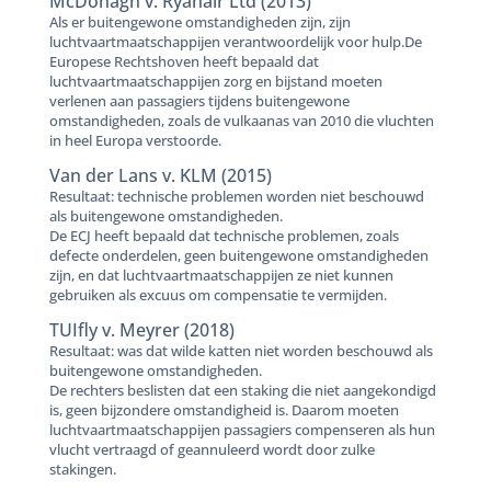
McDonagh v. Ryanair Ltd (2013)
Als er buitengewone omstandigheden zijn, zijn
luchtvaartmaatschappijen verantwoordelijk voor hulp.De
Europese Rechtshoven heeft bepaald dat
luchtvaartmaatschappijen zorg en bijstand moeten
verlenen aan passagiers tijdens buitengewone
omstandigheden, zoals de vulkaanas van 2010 die vluchten
in heel Europa verstoorde.
Van der Lans v. KLM (2015)
Resultaat: technische problemen worden niet beschouwd
als buitengewone omstandigheden.
De ECJ heeft bepaald dat technische problemen, zoals
defecte onderdelen, geen buitengewone omstandigheden
zijn, en dat luchtvaartmaatschappijen ze niet kunnen
gebruiken als excuus om compensatie te vermijden.
TUIfly v. Meyrer (2018)
Resultaat: was dat wilde katten niet worden beschouwd als
buitengewone omstandigheden.
De rechters beslisten dat een staking die niet aangekondigd
is, geen bijzondere omstandigheid is. Daarom moeten
luchtvaartmaatschappijen passagiers compenseren als hun
vlucht vertraagd of geannuleerd wordt door zulke
stakingen.