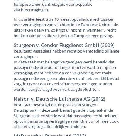
Europese Unie-luchtreizigers voor bepaalde
vluchtvertragingen.
In dit artikel leest u de 10 meest opvallende rechtszaken
over vertragingen van vluchten in de Europese Unie en de
uitspraken daarvan. Zo krijgt u inzicht in wanneer u recht
hebt op compensatie volgens de Europese regelgeving.
Sturgeon v. Condor Flugdienst GmbH (2009)
Resultaat: Passagiers hebben recht op vergoeding bij lange
vertragingen.
In deze zaak met belangrijke gevolgen werd bepaald dat
passagiers die drie uur of langer moeten wachten op een
vertraging, recht hebben op een vergoeding, net zoals
passagiers die een geannuleerde vlucht hebben. Dit besluit
zorgde ervoor dat er veel schadevergoedingen zouden
worden aangevraagd voor vertraagde vluchten.
Nelson v. Deutsche Lufthansa AG (2012)
Resultaat: Bevestigd de uitspraak van Sturgeon.
De uitspraak in deze zaak bevestigde de uitspraak in de
Sturgeon-zaak en stelde vast dat passagiers recht hebben
op compensatie bij vertragingen van drie uur of meer, ook
al is het vliegtuig uiteindelijk vertrokken.