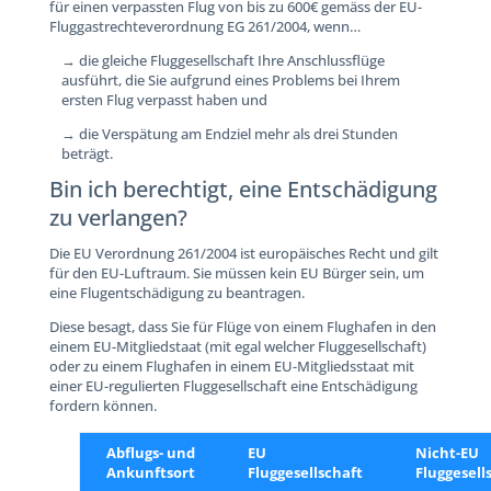
für einen verpassten Flug von bis zu 600€ gemäss der EU-
Fluggastrechteverordnung EG 261/2004, wenn…
→ die gleiche Fluggesellschaft Ihre Anschlussflüge
ausführt, die Sie aufgrund eines Problems bei Ihrem
ersten Flug verpasst haben und
→ die Verspätung am Endziel mehr als drei Stunden
beträgt.
Bin ich berechtigt, eine Entschädigung
zu verlangen?
Die EU Verordnung 261/2004 ist europäisches Recht und gilt
für den EU-Luftraum. Sie müssen kein EU Bürger sein, um
eine Flugentschädigung zu beantragen.
Diese besagt, dass Sie für Flüge von einem Flughafen in den
einem EU-Mitgliedstaat (mit egal welcher Fluggesellschaft)
oder zu einem Flughafen in einem EU-Mitgliedsstaat mit
einer EU-regulierten Fluggesellschaft eine Entschädigung
fordern können.
Abflugs- und
EU
Nicht-EU
Ankunftsort
Fluggesellschaft
Fluggesell