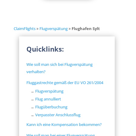
ClaimFlights
»
Flugverspätung
»
Flughafen Sylt
Quicklinks:
Wie soll man sich bei Flugverspätung
verhalten?
Fluggastrechte gemäß der EU VO 261/2004
→
Flugverspätung
→
Flug annulliert
→
Flugüberbuchung
→
Verpasster Anschlussflug
Kann ich eine Kompensation bekommen?
Wie soll man bei einer Flugverspätung